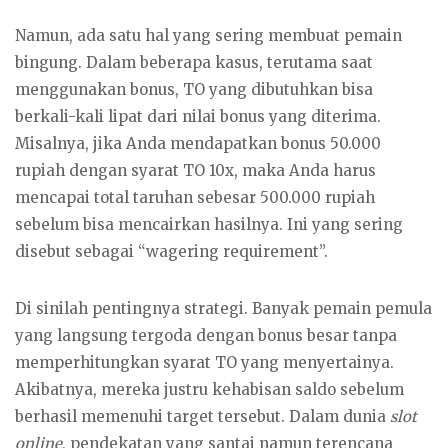
Namun, ada satu hal yang sering membuat pemain
bingung. Dalam beberapa kasus, terutama saat
menggunakan bonus, TO yang dibutuhkan bisa
berkali-kali lipat dari nilai bonus yang diterima.
Misalnya, jika Anda mendapatkan bonus 50.000
rupiah dengan syarat TO 10x, maka Anda harus
mencapai total taruhan sebesar 500.000 rupiah
sebelum bisa mencairkan hasilnya. Ini yang sering
disebut sebagai “wagering requirement”.
Di sinilah pentingnya strategi. Banyak pemain pemula
yang langsung tergoda dengan bonus besar tanpa
memperhitungkan syarat TO yang menyertainya.
Akibatnya, mereka justru kehabisan saldo sebelum
berhasil memenuhi target tersebut. Dalam dunia
slot
online
, pendekatan yang santai namun terencana