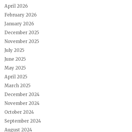
April 2026
February 2026
January 2026
December 2025
November 2025
July 2025
June 2025
May 2025
April 2025
March 2025
December 2024
November 2024
October 2024
September 2024
August 2024