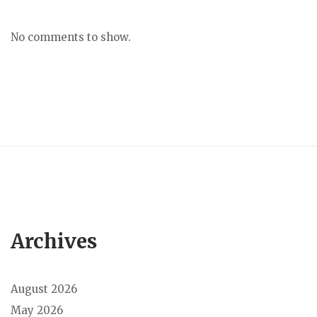
No comments to show.
Archives
August 2026
May 2026