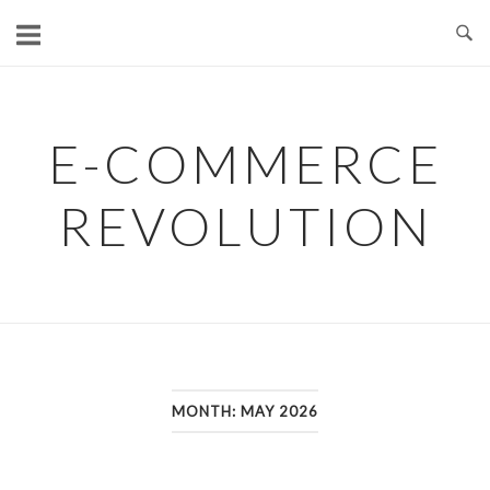
Skip
to
content
E-COMMERCE
REVOLUTION
MONTH:
MAY 2026