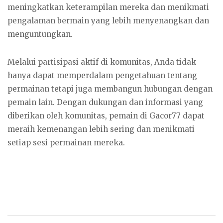
meningkatkan keterampilan mereka dan menikmati
pengalaman bermain yang lebih menyenangkan dan
menguntungkan.
Melalui partisipasi aktif di komunitas, Anda tidak
hanya dapat memperdalam pengetahuan tentang
permainan tetapi juga membangun hubungan dengan
pemain lain. Dengan dukungan dan informasi yang
diberikan oleh komunitas, pemain di Gacor77 dapat
meraih kemenangan lebih sering dan menikmati
setiap sesi permainan mereka.