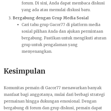
forum. Di sini, Anda dapat membaca diskusi
yang ada atau memulai diskusi baru.
Bergabung dengan Grup Media Sosial
Cari tahu grup Gacor77 di platform media
sosial pilihan Anda dan ajukan permintaan
bergabung. Pastikan untuk mengikuti aturan
grup untuk pengalaman yang
menyenangkan.
Kesimpulan
Komunitas pemain di Gacor77 menawarkan banyak
manfaat bagi anggotanya, mulai dari berbagi strategi
permainan hingga dukungan emosional. Dengan
bergabung di forum dan grup diskusi, pemain dapat