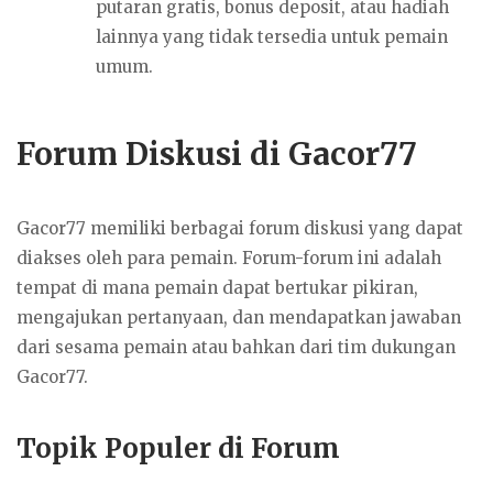
putaran gratis, bonus deposit, atau hadiah
lainnya yang tidak tersedia untuk pemain
umum.
Forum Diskusi di Gacor77
Gacor77 memiliki berbagai forum diskusi yang dapat
diakses oleh para pemain. Forum-forum ini adalah
tempat di mana pemain dapat bertukar pikiran,
mengajukan pertanyaan, dan mendapatkan jawaban
dari sesama pemain atau bahkan dari tim dukungan
Gacor77.
Topik Populer di Forum