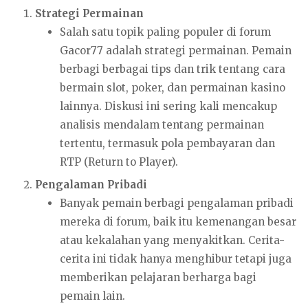
Strategi Permainan
Salah satu topik paling populer di forum
Gacor77 adalah strategi permainan. Pemain
berbagi berbagai tips dan trik tentang cara
bermain slot, poker, dan permainan kasino
lainnya. Diskusi ini sering kali mencakup
analisis mendalam tentang permainan
tertentu, termasuk pola pembayaran dan
RTP (Return to Player).
Pengalaman Pribadi
Banyak pemain berbagi pengalaman pribadi
mereka di forum, baik itu kemenangan besar
atau kekalahan yang menyakitkan. Cerita-
cerita ini tidak hanya menghibur tetapi juga
memberikan pelajaran berharga bagi
pemain lain.