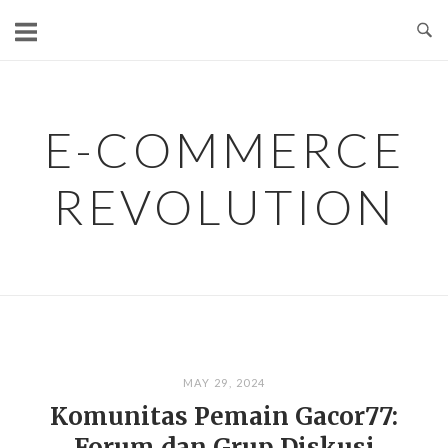
Skip
to
content
E-COMMERCE
REVOLUTION
MAY 29, 2024
Komunitas Pemain Gacor77:
Forum dan Grup Diskusi