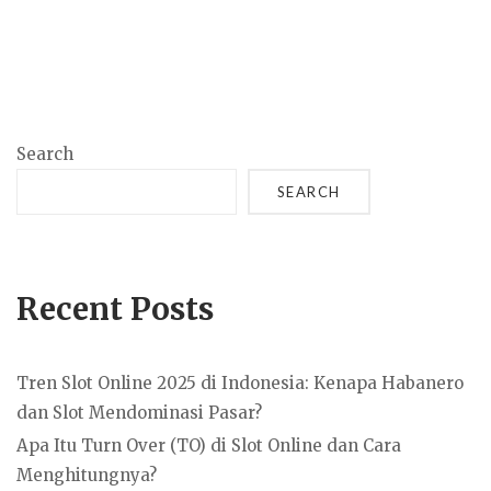
Search
SEARCH
Recent Posts
Tren Slot Online 2025 di Indonesia: Kenapa Habanero
dan Slot Mendominasi Pasar?
Apa Itu Turn Over (TO) di Slot Online dan Cara
Menghitungnya?