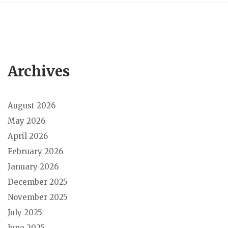
Archives
August 2026
May 2026
April 2026
February 2026
January 2026
December 2025
November 2025
July 2025
June 2025