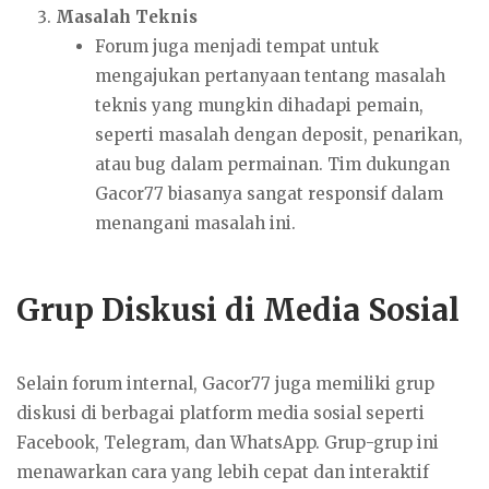
Masalah Teknis
Forum juga menjadi tempat untuk
mengajukan pertanyaan tentang masalah
teknis yang mungkin dihadapi pemain,
seperti masalah dengan deposit, penarikan,
atau bug dalam permainan. Tim dukungan
Gacor77 biasanya sangat responsif dalam
menangani masalah ini.
Grup Diskusi di Media Sosial
Selain forum internal, Gacor77 juga memiliki grup
diskusi di berbagai platform media sosial seperti
Facebook, Telegram, dan WhatsApp. Grup-grup ini
menawarkan cara yang lebih cepat dan interaktif