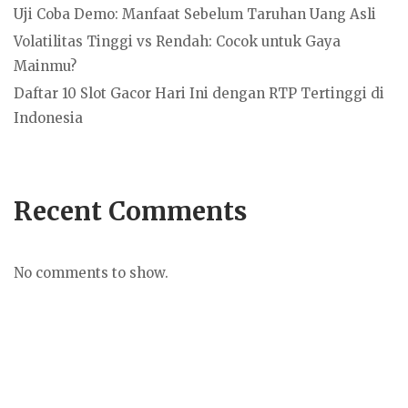
Uji Coba Demo: Manfaat Sebelum Taruhan Uang Asli
Volatilitas Tinggi vs Rendah: Cocok untuk Gaya
Mainmu?
Daftar 10 Slot Gacor Hari Ini dengan RTP Tertinggi di
Indonesia
Recent Comments
No comments to show.