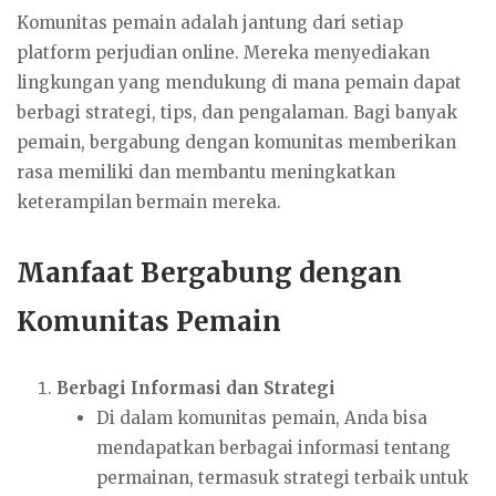
Komunitas pemain adalah jantung dari setiap
platform perjudian online. Mereka menyediakan
lingkungan yang mendukung di mana pemain dapat
berbagi strategi, tips, dan pengalaman. Bagi banyak
pemain, bergabung dengan komunitas memberikan
rasa memiliki dan membantu meningkatkan
keterampilan bermain mereka.
Manfaat Bergabung dengan
Komunitas Pemain
Berbagi Informasi dan Strategi
Di dalam komunitas pemain, Anda bisa
mendapatkan berbagai informasi tentang
permainan, termasuk strategi terbaik untuk